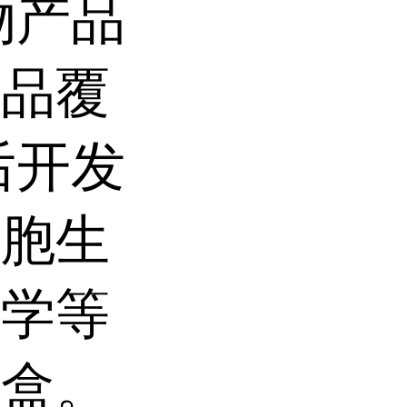
物产品
产品覆
后开发
细胞生
医学等
剂盒。