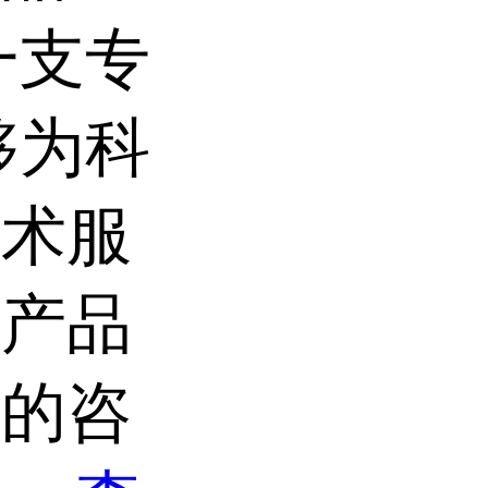
一支专
够为科
技术服
宝产品
业的咨