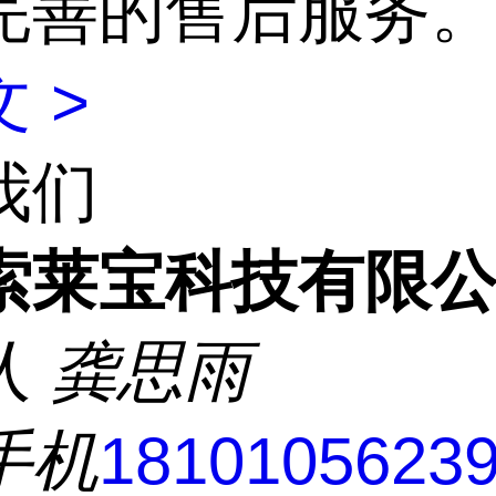
完善的售后服务
 >
我们
索莱宝科技有限
人
龚思雨
手机
1810105623