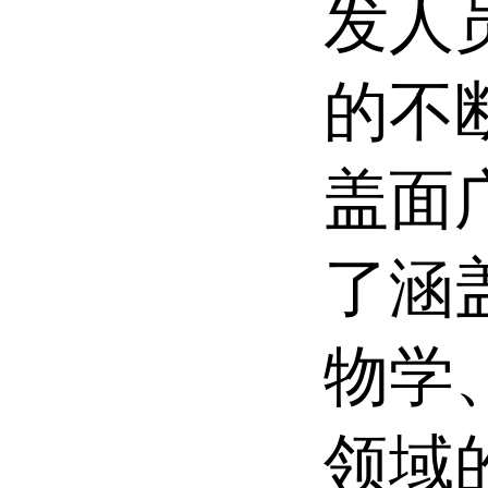
发人
的不
盖面
了涵
物学
领域