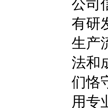
公司
有研
生产
法和
们恪
用专