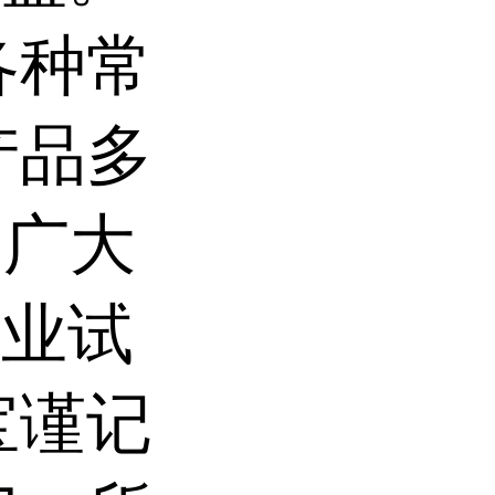
各种常
产品多
为广大
专业试
宝谨记