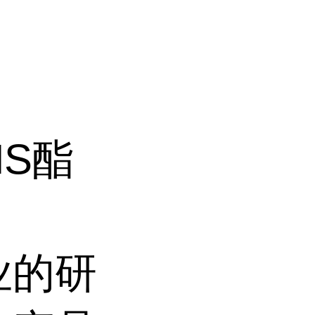
NHS酯
业的研