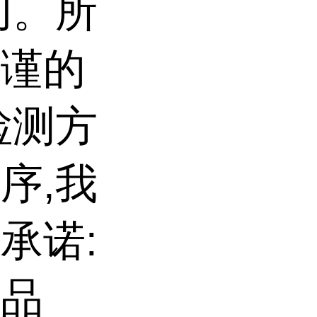
切。所
严谨的
检测方
序,我
承诺:
的品