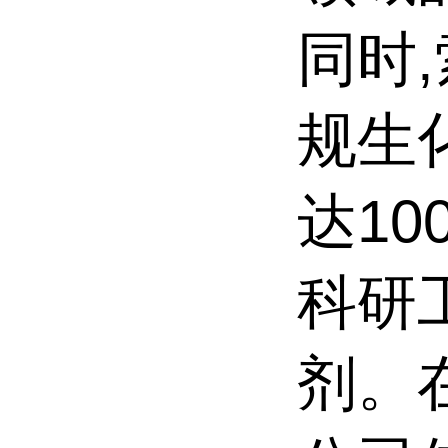
同时
规生
达10
科研
剂。