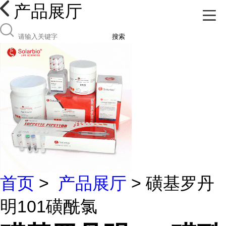
产品展厅
搜索
首页
>
产品展厅
> 磺基罗丹
明101磺酰氯