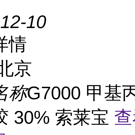
-12-10
详情
北京
名称
G7000 甲
 30% 索莱宝
查