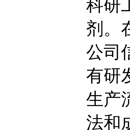
科研
剂。
公司
有研
生产
法和