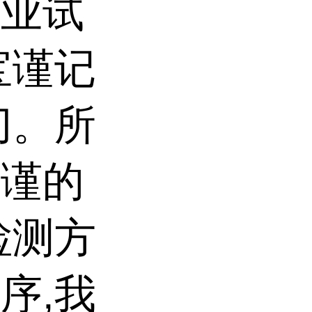
专业试
宝谨记
切。所
严谨的
检测方
序,我