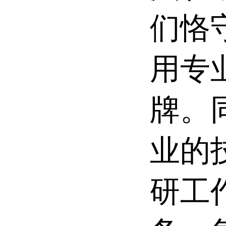
们恪
用专
牌。
业的
研工