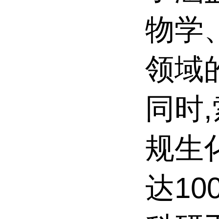
物学
领域
同时
规生
达10