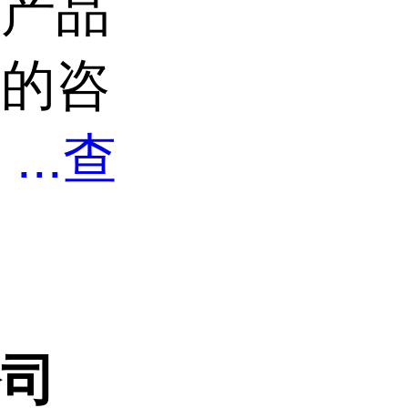
宝产品
业的咨
。
...
查
公司