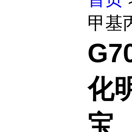
甲基丙
G7
化明
宝