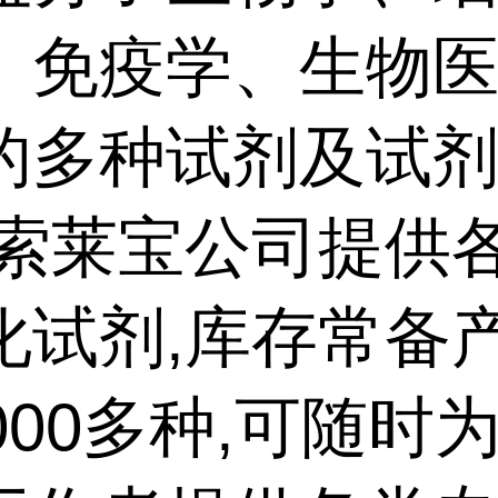
、免疫学、生物
的多种试剂及试
,索莱宝公司提供
化试剂,库存常备
000多种,可随时