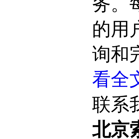
务。
的用
询和
看全文
联系
北京