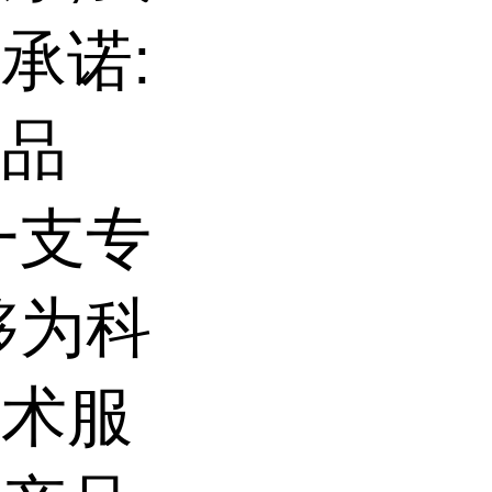
承诺:
的品
一支专
够为科
技术服