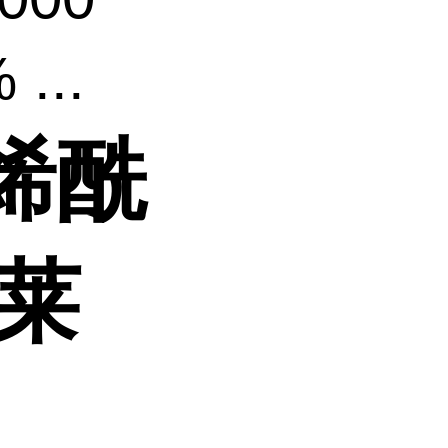
..
丙烯酰
索莱