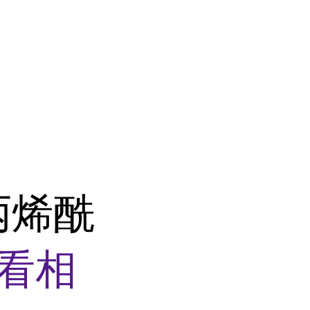
基丙烯酰
看相