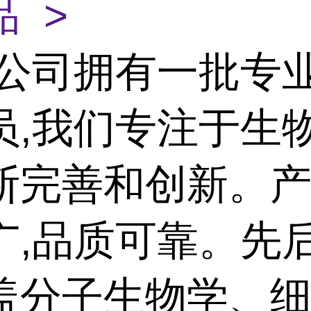
 >
公司拥有一批专
员,我们专注于生
断完善和创新。
广,品质可靠。先
盖分子生物学、