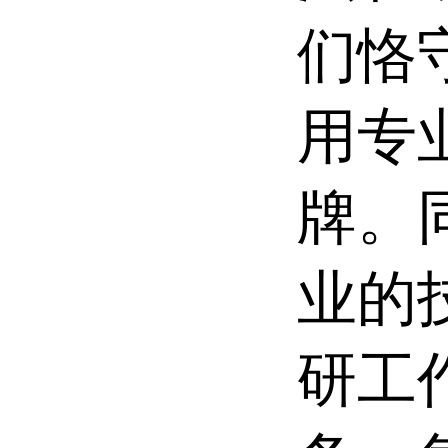
们恪
用专
牌。
业的
研工