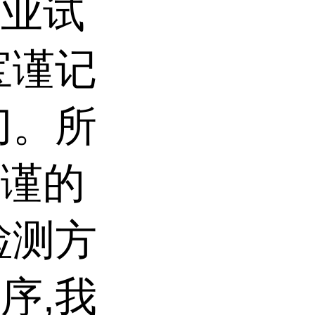
专业试
宝谨记
切。所
严谨的
检测方
序,我