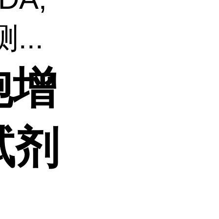
..
胞增
试剂