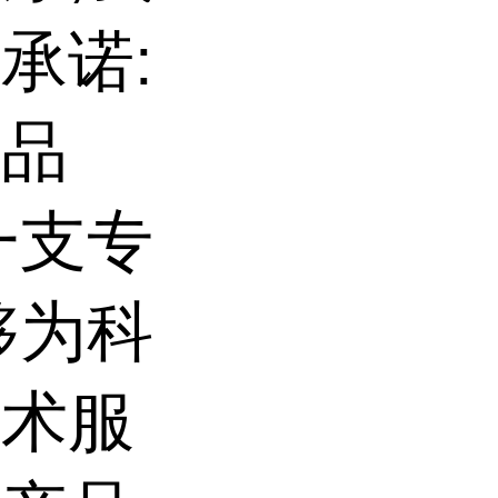
承诺:
的品
一支专
够为科
技术服