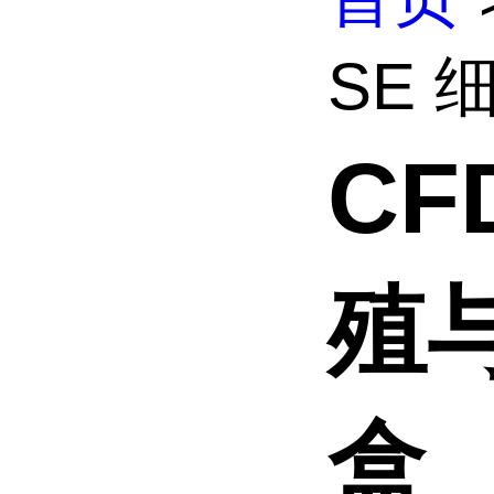
SE 
CF
殖
盒