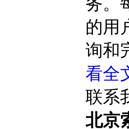
务。
的用
询和
看全文
联系
北京