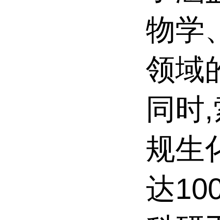
物学
领域
同时
规生
达10