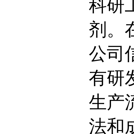
科研
剂。
公司
有研
生产
法和