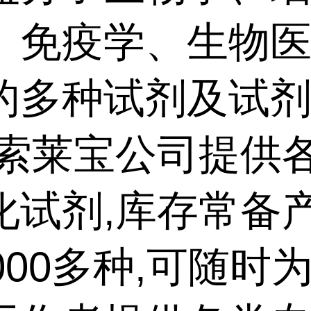
、免疫学、生物
的多种试剂及试
,索莱宝公司提供
化试剂,库存常备
000多种,可随时