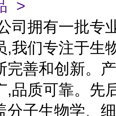
 >
公司拥有一批专
员,我们专注于生
断完善和创新。
广,品质可靠。先
盖分子生物学、