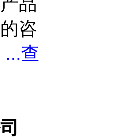
宝产品
业的咨
。
...
查
公司