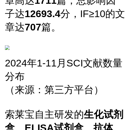
章高达
1711
篇，总影响因
子达
12693.4
分，IF≥10的文
章达
707
篇。
2024年1-11月SCI文献数量
分布
（来源：第三方平台）
索莱宝自主研发的
生化试剂
盒
、ELISA试剂盒、抗体、